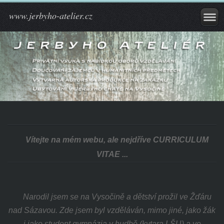
www.jerbyho-atelier.cz
Vítejte na mém webu, ale nejdříve CURRICULUM
VITAE ...
Narodil jsem se na Vysočině a dětství prožil ve Žďáru
nad Sázavou. Zde jsem byl vzděláván, mimo jiné, jako žák
i jako student gymnázia v hudbě (kytara LŠU) a ve