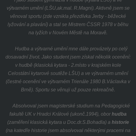
výtvarném umění (LŠU,ak.mal. R.Magni). Aktivně jsem se
věnoval sportu (zde vznikla přezdívka Jerby - běžecké
lyžování a plavání) a stal se Mistrem ČSSR 1978 v běhu
na lyžích v Novém Městě na Moravě.
Hudba a výtvarné umění mne dále provázely po celý
dosavadní život. Jako student jsem získal několik ocenění:
v hudbě (klasická kytara - 2.místo v krajském kole
Celostátní kytarové soutěže LŠU) a ve výtvarném umění
(čestné ocenění ve výtvarném Trienále 1980 B.Václavka v
Brně). Sportu se věnuji už pouze rekreačně.
Absolvoval jsem magisterské studium na Pedagogické
fakultě UK v Hradci Králové (ukonč.1994), obor
hudba
(zaměření klasická kytara u Doc.dr.S.Bohadla) a
historie
(na katedře historie jsem absolvoval některými pracemi na