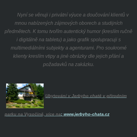
Nyní se věnuji i privátní výuce a doučování klientů v
mnou nabízených zájmových oborech a studijních
předmětech. K tomu tvořím autentický humor (kreslím ručně
i digitálně na tabletu) a jako grafik spolupracuji s
multimediálními subjekty a agenturami. Pro soukromé
klienty kreslím vtipy a jiné obrázky dle jejich přání a
požadavků na zakázku.
Ubytování v Jerbyho chatě v přírodním
parku na Vysočině, více na
:
www.jerbyho-chata.cz