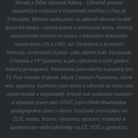
témata z Dějin výtvarné kultury - Výtvarné projevy
starověkých civilizací a Holandské malířství u Doc.dr.
F.Nesejta). Během studia jsem se aktivně věnoval hudbě
(klasická kytara
- sólová kytara a nástrojová dueta, Veřejný
absolventský koncert na kytaru s klasickým kytarovým
repertoárem (15.4.1992, viz Osvědčení o koncertní
činnosti), orchestrální kytara - jako aktivní hráč Jazzbandu
J.Hasala a PP Quartetu) a jako výtvarník v užité grafice
(návrhy-propagace). Realizoval jsem návrhy a projekty pro
TV Puls Hradec Králové, Muzik Centrum Pardubice, různé
rekl. agentury, ilustroval jsem knihu a věnoval se mimo jiné
vlastní tvorbě v olejomalbě.
Kromě své soukromé hudební
a výtvarné praxe jako OSVČ jsem získal dlouholetou
pedagogickou praxi v oboru. Vyučoval jsem kytaru na
ZUŠ, hudbu, historii, výtvarnou výchovu, estetické a
společensko-vědní předměty na ZŠ, SOŠ a gymnáziu
.