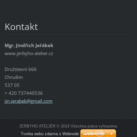
Kontakt
Mgr. Jindřich Jeřábek
www.jerbyho-atelier.cz
Družstevní 666
Chrudim
537 05
+ 420 737440536
jin.jera
bek@gmai
l.com
JERBYHO ATELIÉR © 2014 Všechna práva vyhrazena.
Tvorba webu zdarma s Webnode