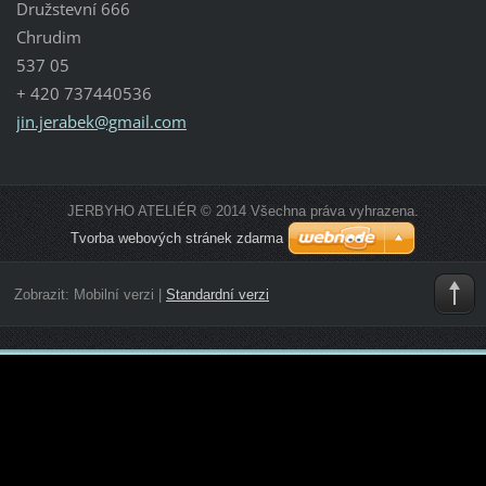
Družstevní 666
Chrudim
537 05
+ 420 737440536
jin.jera
bek@gmai
l.com
JERBYHO ATELIÉR © 2014 Všechna práva vyhrazena.
Tvorba webových stránek zdarma
Zobrazit:
Mobilní verzi
|
Standardní verzi