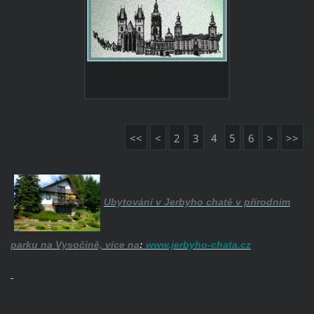
<<
<
2
3
4
5
6
>
>>
Ubytování v Jerbyho chatě v přírodním
parku na Vysočině, více na
:
www.jerbyho-chata.cz